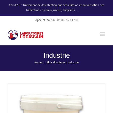
Passer
Covid-19 : Traitement de désinfection par nébulisation et pulvérisation des
au
habitations, bureaux, usines, magasins...
Ignorer
contenu
Appelez-nous au 03 84 36 61 10
DÉTAILS
Industrie
Accueil
ALIX - Hygiène
Industrie