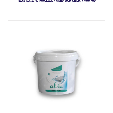
ALIX GALETS URINOIRS nettoie, désodorise, antitartre
DÉTAILS