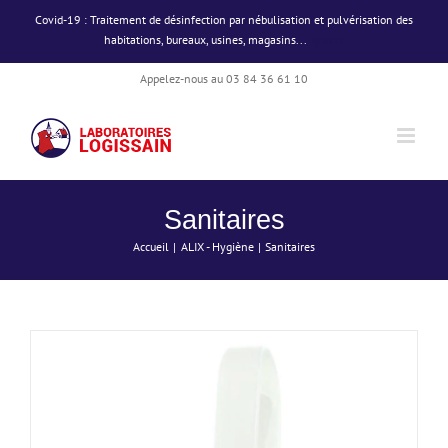
Passer
Covid-19 : Traitement de désinfection par nébulisation et pulvérisation des
au
habitations, bureaux, usines, magasins...
Ignorer
contenu
Appelez-nous au 03 84 36 61 10
DÉTAILS
Sanitaires
Accueil
ALIX - Hygiène
Sanitaires