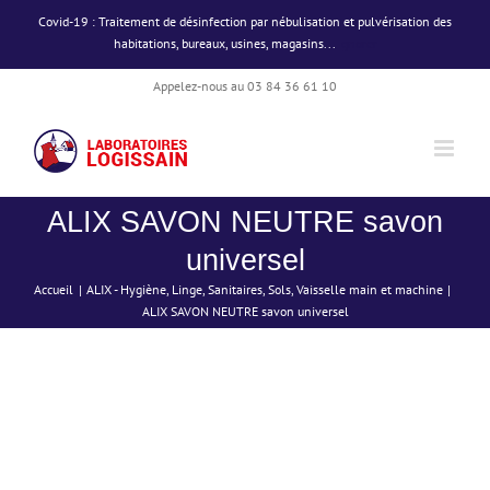
Passer
Covid-19 : Traitement de désinfection par nébulisation et pulvérisation des
au
habitations, bureaux, usines, magasins...
Ignorer
contenu
Appelez-nous au 03 84 36 61 10
ALIX SAVON NEUTRE savon
universel
Accueil
ALIX - Hygiène
Linge
Sanitaires
Sols
Vaisselle main et machine
ALIX SAVON NEUTRE savon universel