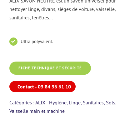
ALIX SAVON NEUTRE est un savon universel pour
nettoyer linge, divans, sièges de voiture, vaisselle,
sanitaires, fenêtres…
Ultra polyvalent.
FICHE TECHNIQUE ET SÉCURITÉ
Contact - 03 84 36 61 10
Catégories :
ALIX - Hygiène
,
Linge
,
Sanitaires
,
Sols
,
Vaisselle main et machine