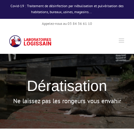
Passer
Covid-19 : Traitement de désinfection par nébulisation et pulvérisation des
au
habitations, bureaux, usines, magasins...
Ignorer
contenu
Appelez-nous au 03 84 36 61 10
Dératisation
Ne laissez pas les rongeurs vous envahir