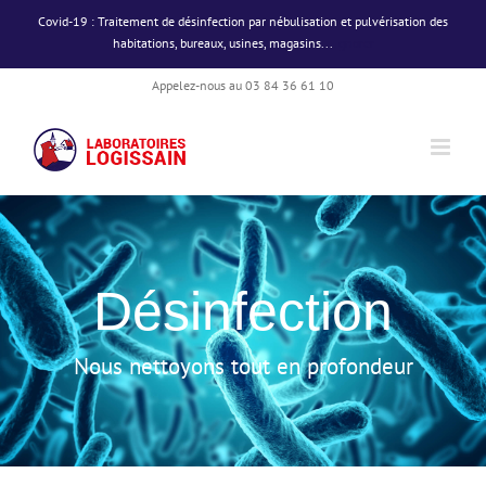
Passer
Covid-19 : Traitement de désinfection par nébulisation et pulvérisation des
au
habitations, bureaux, usines, magasins...
Ignorer
contenu
Appelez-nous au 03 84 36 61 10
Désinfection
Nous nettoyons tout en profondeur