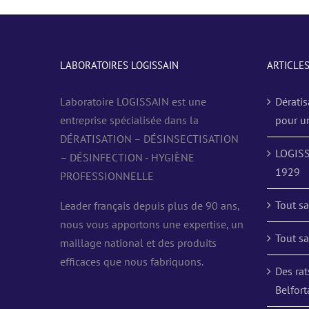
LABORATOIRES LOGISSAIN
ARTICLE
Laboratoire LOGISSAIN est une
Dératis
entreprise spécialisée dans la
pour u
DÉRATISATION – DÉSINSECTISATION
LOGISS
– DÉSINFECTION - HYGIÈNE
1929
PROFESSIONNELLE
Tout sa
Leader français depuis plus de 90 ans,
nous vous apportons une expertise, un
Tout sa
maillage national et des produits
efficaces que nous fabriquons.
Des rat
Belfort