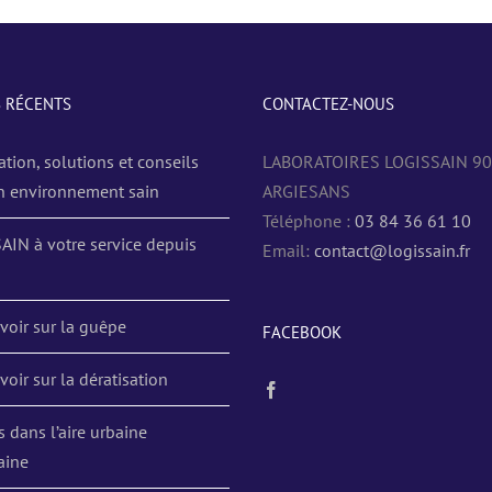
S RÉCENTS
CONTACTEZ-NOUS
ation, solutions et conseils
LABORATOIRES LOGISSAIN 9
n environnement sain
ARGIESANS
Téléphone :
03 84 36 61 10
AIN à votre service depuis
Email:
contact@logissain.fr
voir sur la guêpe
FACEBOOK
voir sur la dératisation
s dans l’aire urbaine
aine