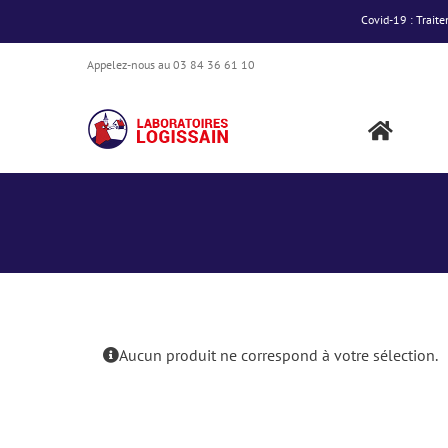
Passer
Covid-19 : Traite
au
contenu
Appelez-nous au 03 84 36 61 10
Aucun produit ne correspond à votre sélection.