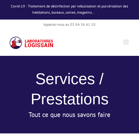
Passer
Covid-19 : Traitement de désinfection par nébulisation et pulvérisation des
au
habitations, bureaux, usines, magasins...
Ignorer
contenu
Appelez-nous au 03 84 36 61 10
Services /
Prestations
Tout ce que nous savons faire