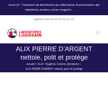
Passer
Covid-19 : Traitement de désinfection par nébulisation et pulvérisation des
au
habitations, bureaux, usines, magasins...
Ignorer
contenu
Appelez-nous au 03 84 36 61 10
ALIX PIERRE D’ARGENT
nettoie, polit et protège
Accueil
ALIX - Hygiène
Cuisine
Sanitaires
ALIX PIERRE D’ARGENT nettoie, polit et protège