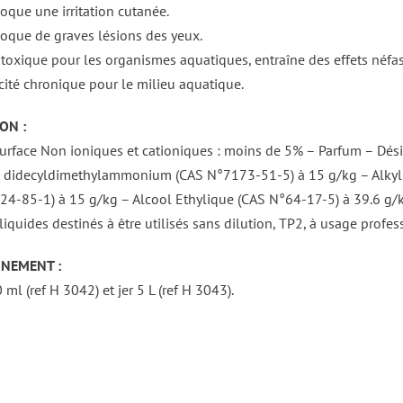
oque une irritation cutanée.
oque de graves lésions des yeux.
 toxique pour les organismes aquatiques, entraîne des effets néfas
cité chronique pour le milieu aquatique.
ON :
urface Non ioniques et cationiques : moins de 5% – Parfum – Désin
e didecyldimethylammonium (CAS N°7173-51-5) à 15 g/kg – Alkyl
4-85-1) à 15 g/kg – Alcool Ethylique (CAS N°64-17-5) à 39.6 g/k
liquides destinés à être utilisés sans dilution, TP2, à usage profes
NEMENT :
ml (ref H 3042) et jer 5 L (ref H 3043).