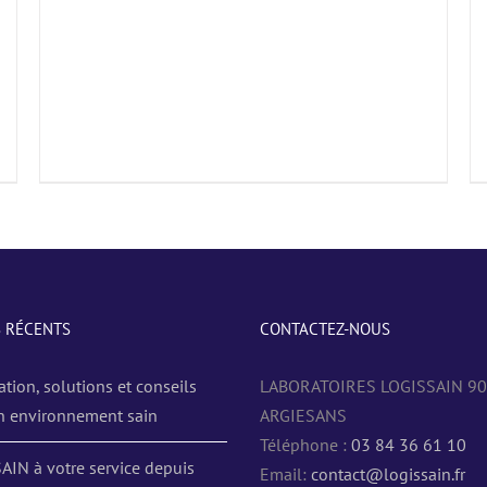
S RÉCENTS
CONTACTEZ-NOUS
ation, solutions et conseils
LABORATOIRES LOGISSAIN 9
n environnement sain
ARGIESANS
Téléphone :
03 84 36 61 10
AIN à votre service depuis
Email:
contact@logissain.fr