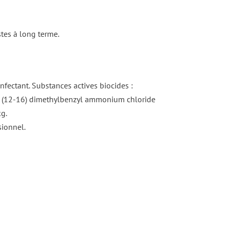
tes à long terme.
fectant. Substances actives biocides :
 (12-16) dimethylbenzyl ammonium chloride
g.
sionnel.
DÉTAILS