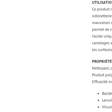
UTILISATIO
Ce produit n
robinetteri
mauvaises o
permet de r
l’acide uri
carrelages 
les surface
PROPRIÉTÉS
Nettoyant, d
Produit poly
Efficacité m
Bacté
Levur
Viruci