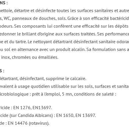
NS :
ettoie, détartre et désinfecte toutes les surfaces sanitaires et autr
es, WC, panneaux de douches, sols. Grâce à son efficacité bactérici
deurs. Ses composants lui confèrent une efficacité sur les dépôts d
edonner le brillant d’origine aux surfaces traitées. Ses performa
que et du tartre. Le nettoyant détartrant désinfectant sanitaire od
au sol en alternance avec un produit alcalin. Sa formulation sans 
s inox, chromées ou émaillées.
 :
étartrant, désinfectant, supprime le calcaire.
valent à usage quotidien utilisable sur les sols, surfaces et sanitai
icrobiologique : prêt à l’emploi, 5 mn, conditions de saleté :
ricide : EN 1276, EN13697.
icide (sur Candida Albicans) : EN 1650, EN 13697.
de : EN 14476 (rotavirus).