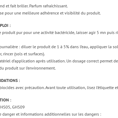
nd et fait briller. Parfum rafraîchissant.
e pour une meilleure adhérence et visibilité du produit.
LOI :
 produit pur pour une activité bactéricide, laisser agir 5 mn puis r
journalière : diluer le produit de 1 à 5% dans l’eau, appliquer la 
, rincer (sols et surfaces).
atériel d’application après utilisation. Un dosage correct permet d
 du produit sur l’environnement.
DATIONS :
 biocides avec précaution. Avant toute utilisation, lisez l’étiquette 
TION :
GHS05, GHS09
 danger et informations additionnelles sur les dangers :