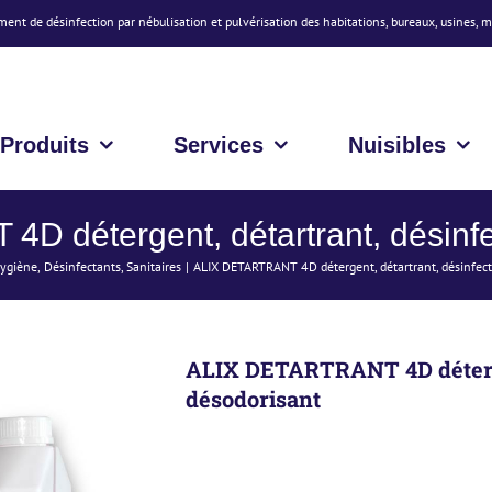
ment de désinfection par nébulisation et pulvérisation des habitations, bureaux, usines, 
Produits
Services
Nuisibles
 détergent, détartrant, désinfe
Hygiène
Désinfectants
Sanitaires
ALIX DETARTRANT 4D détergent, détartrant, désinfect
ALIX DETARTRANT 4D détergen
désodorisant