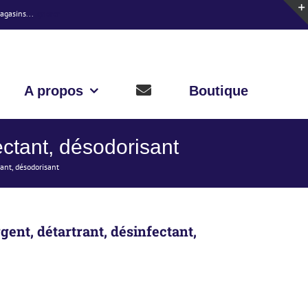
magasins...
Ignorer
A propos
Boutique
ctant, désodorisant
ant, désodorisant
t, détartrant, désinfectant,