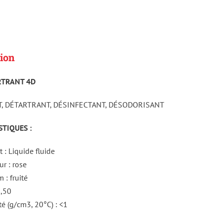
ion
RTRANT 4D
, DÉTARTRANT, DÉSINFECTANT, DÉSODORISANT
TIQUES :
 : Liquide fluide
ur : rose
 : fruité
2,50
té (g/cm3, 20°C) : <1