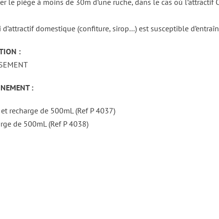
er le piège à moins de 30m d’une ruche, dans le cas où l’attractif
d’attractif domestique (confiture, sirop…) est susceptible d’entraî
TION :
SSEMENT
NEMENT :
 et recharge de 500mL (Ref P 4037)
rge de 500mL (Ref P 4038)
DÉTAILS