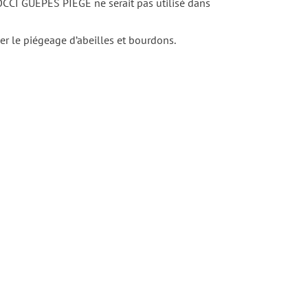
 OCCI GUÊPES PIÈGE ne serait pas utilisé dans
ner le piégeage d’abeilles et bourdons.
DÉTAILS