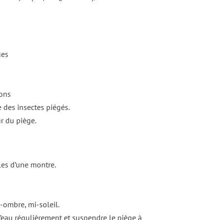
ues
dons
e des insectes piégés.
r du piège.
les d’une montre.
i-ombre, mi-soleil.
d’eau régulièrement et suspendre le piège à