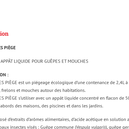
ion
S PIÈGE
C APPÂT LIQUIDE POUR GUÊPES ET MOUCHES
ON :
 PIÈGE est un piégeage écologique d’une contenance de 2,4L à dis
 frelons et mouches autour des habitations.
 PIÈGE s’utiliser avec un appât liquide concentré en flacon de 5
 abords des maisons, des piscines et dans les jardins.
sé d’extraits d’arômes alimentaires, d’acide acétique en solution
ipaux insectes visés : Guêpe commune (
Vespula vulgaris
), guêpe ge