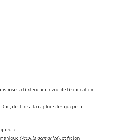
poser à l’extérieur en vue de l’élimination
00ml, destiné à la capture des guêpes et
 aqueuse.
rmanique (
Vespula germanica
), et frelon