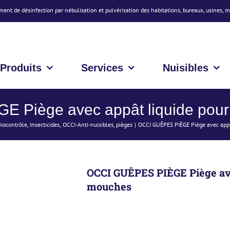
ment de désinfection par nébulisation et pulvérisation des habitations, bureaux, usines, 
Produits
Services
Nuisibles
 Piège avec appât liquide pour
Biocontrôle
Insecticides
OCCI-Anti-nuisibles
pièges
OCCI GUÊPES PIÈGE Piège avec appâ
OCCI GUÊPES PIÈGE Piège ave
mouches