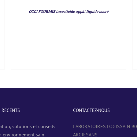
OCCI FOURMIS insecticide appât liquide sucré
S RÉCENTS
CONTACTEZ-NOUS
ation, solutions et conseils
LABORATOIRES LOGISSAIN 9
n environnement sain
ARGIESANS