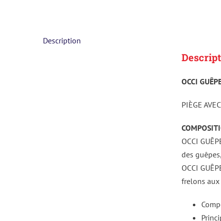
Description
Descript
OCCI GUÊPE
PIÈGE AVE
COMPOSITI
OCCI GUÊPES
des guêpes,
OCCI GUÊPES
frelons aux
Compo
Princ