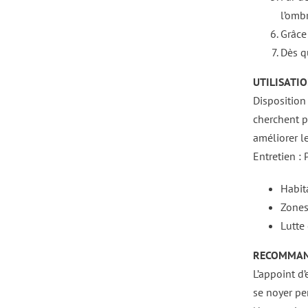
l’ombr
Grâce
Dès qu
UTILISATIO
Disposition
cherchent p
améliorer l
Entretien : 
Habita
Zones 
Lutte 
RECOMMAN
L’appoint d’
se noyer pe