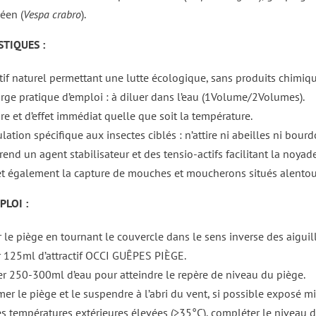
éen (
Vespa crabro
).
TIQUES :
ctif naturel permettant une lutte écologique, sans produits chimiq
rge pratique d’emploi : à diluer dans l’eau (1Volume/2Volumes).
re et d’effet immédiat quelle que soit la température.
ation spécifique aux insectes ciblés : n’attire ni abeilles ni bour
end un agent stabilisateur et des tensio-actifs facilitant la noyad
t également la capture de mouches et moucherons situés alentou
LOI :
r le piège en tournant le couvercle dans le sens inverse des aiguil
r 125ml d’attractif OCCI GUÊPES PIÈGE.
er 250-300ml d’eau pour atteindre le repère de niveau du piège.
mer le piège et le suspendre à l’abri du vent, si possible exposé m
es températures extérieures élevées (>35°C), compléter le niveau 