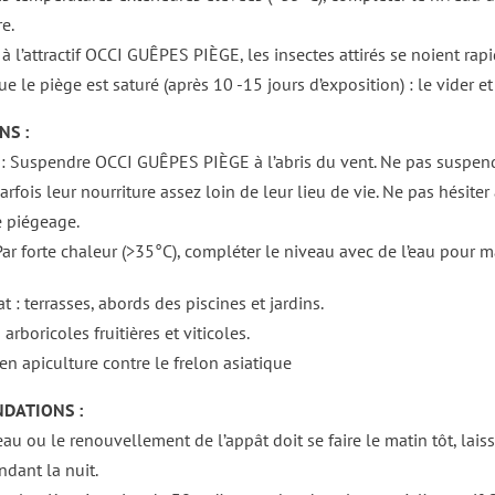
e.
 à l’attractif OCCI GUÊPES PIÈGE, les insectes attirés se noient ra
e le piège est saturé (après 10 -15 jours d’exposition) : le vider et
NS :
 : Suspendre OCCI GUÊPES PIÈGE à l’abris du vent. Ne pas suspend
arfois leur nourriture assez loin de leur lieu de vie. Ne pas hésit
e piégeage.
Par forte chaleur (>35°C), compléter le niveau avec de l’eau pour ma
t : terrasses, abords des piscines et jardins.
arboricoles fruitières et viticoles.
en apiculture contre le frelon asiatique
DATIONS :
eau ou le renouvellement de l’appât doit se faire le matin tôt, lais
ndant la nuit.