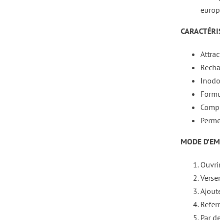
europ
CARACTÉRIS
Attra
Recha
Inodo
Formul
Compr
Perme
MODE D’EMP
Ouvri
Verse
Ajout
Refer
Par d