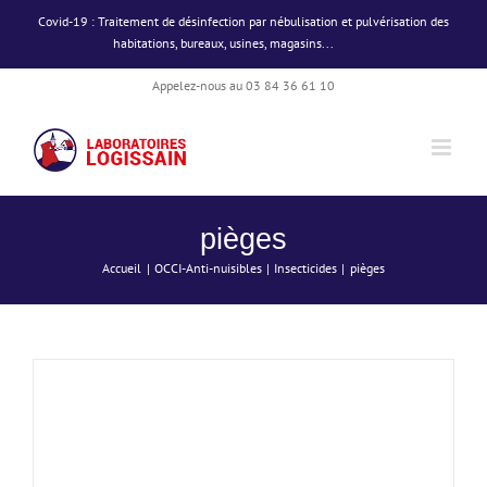
Passer
Covid-19 : Traitement de désinfection par nébulisation et pulvérisation des
au
habitations, bureaux, usines, magasins...
Ignorer
contenu
Appelez-nous au 03 84 36 61 10
DÉTAILS
pièges
Accueil
OCCI-Anti-nuisibles
Insecticides
pièges