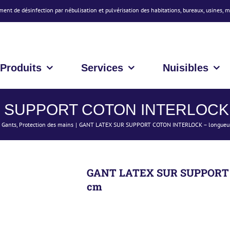
ment de désinfection par nébulisation et pulvérisation des habitations, bureaux, usines, 
Produits
Services
Nuisibles
SUPPORT COTON INTERLOCK – 
Gants
Protection des mains
GANT LATEX SUR SUPPORT COTON INTERLOCK – longueur
GANT LATEX SUR SUPPORT C
cm