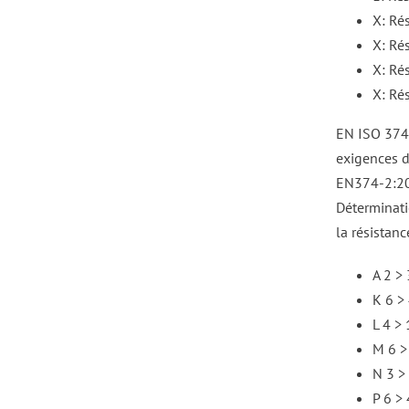
X: Rés
X: Rés
X: Rés
X: Ré
EN ISO 374-
exigences d
EN374-2:20
Déterminati
la résistan
A 2 >
K 6 >
L 4 >
M 6 >
N 3 >
P 6 >