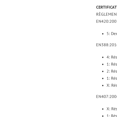
CERTIFICAT
RÈGLEMENT
EN420:2003
5: Dex
EN388:2016 
4: Rés
1: Ré
2: Rés
1: Rés
X: Ré
EN407:2004 
X: Rés
1: Rés