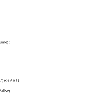
ume) :
) (de A à F)
alisé)