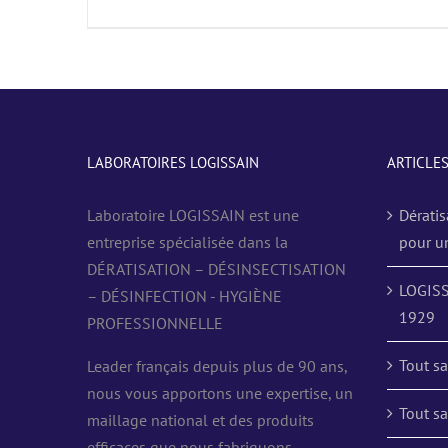
LABORATOIRES LOGISSAIN
ARTICLE
Laboratoire LOGISSAIN est une
Dératis
entreprise spécialisée dans la
pour u
DÉRATISATION – DÉSINSECTISATION
LOGISS
– DÉSINFECTION - HYGIÈNE
1929
PROFESSIONNELLE
Tout sa
Leader français depuis plus de 90 ans,
nous vous apportons une expertise, un
Tout sa
maillage national et des produits
efficaces que nous fabriquons.