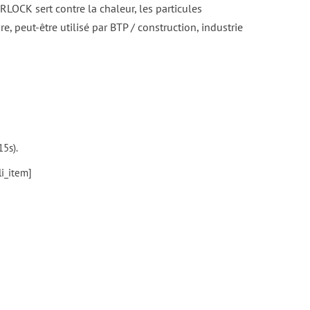
K sert contre la chaleur, les particules
e, peut-être utilisé par BTP / construction, industrie
15s).
li_item]