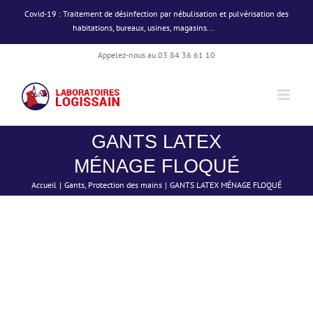
Passer
Covid-19 : Traitement de désinfection par nébulisation et pulvérisation des
au
habitations, bureaux, usines, magasins...
Ignorer
contenu
Appelez-nous au 03 84 36 61 10
GANTS LATEX
MÉNAGE FLOQUÉ
Accueil
Gants
Protection des mains
GANTS LATEX MÉNAGE FLOQUÉ