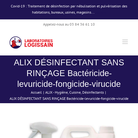
Passer
Covid-19 : Traitement de désinfection par nébulisation et pulvérisation des
au
habitations, bureaux, usines, magasins...
Ignorer
contenu
Appelez-nous au 03 84 36 61 10
ALIX DÉSINFECTANT SANS
RINÇAGE Bactéricide-
levuricide-fongicide-virucide
Accueil
ALIX - Hygiène
Cuisine
Désinfectants
ALIX DÉSINFECTANT SANS RINÇAGE Bactéricide-levuricide-fongicide-virucide