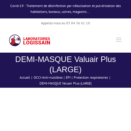
Passer
Covid-19 : Traitement de désinfection par nébulisation et pulvérisation des
au
habitations, bureaux, usines, magasins...
Ignorer
contenu
Appelez-nous au 03 84 36 61 10
DEMI-MASQUE Valuair Plus
(LARGE)
Accueil
OCCI-Anti-nuisibles
EPI
Protection respiratoires
DEMI-MASQUE Valuair Plus (LARGE)