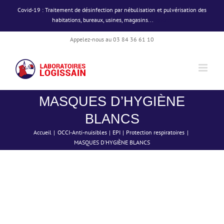
Passer
Covid-19 : Traitement de désinfection par nébulisation et pulvérisation des
au
habitations, bureaux, usines, magasins...
Ignorer
contenu
Appelez-nous au 03 84 36 61 10
MASQUES D’HYGIÈNE
BLANCS
Accueil
OCCI-Anti-nuisibles
EPI
Protection respiratoires
MASQUES D’HYGIÈNE BLANCS