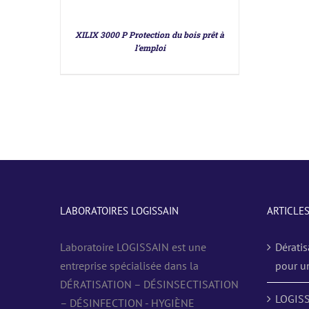
XILIX 3000 P Protection du bois prêt à
l’emploi
LABORATOIRES LOGISSAIN
ARTICLE
Laboratoire LOGISSAIN est une
Dératis
entreprise spécialisée dans la
pour u
DÉRATISATION – DÉSINSECTISATION
LOGISS
– DÉSINFECTION - HYGIÈNE