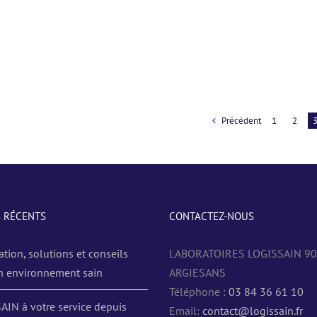
Précédent
1
2
S RÉCENTS
CONTACTEZ-NOUS
ation, solutions et conseils
LABORATOIRES LOGISSAIN 9
n environnement sain
ARGIESANS
Téléphone :
03 84 36 61 10
AIN à votre service depuis
Email:
contact@logissain.fr