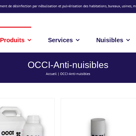
ment de désinfection par nébulisation et pulvérisation des habitations, bureaux, usines, 
Produits
Services
Nuisibles
DÉTAILS
DÉTAILS
OCCI-Anti-nuisibles
Accueil
OCCI-Anti-nuisibles