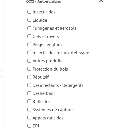
OCCI - Anti-nuisibles
Insecticides
Liquide
Fumigènes et aérosols
Gels et divers
Pièges englués
Insecticides locaux d'élevage
Autres produits
Protection du bois
Répulsif
Désinfectants - Détergents
Désherbant
Raticides
Systèmes de captures
Appats raticides
EPI