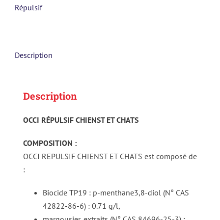
Répulsif
Description
Description
OCCI RÉPULSIF CHIENST ET CHATS
COMPOSITION :
OCCI REPULSIF CHIENST ET CHATS est composé de
:
Biocide TP19 : p-menthane3,8-diol (N° CAS
42822-86-6) : 0.71 g/l,
margousier, extraits (N° CAS 84696-25-3) :