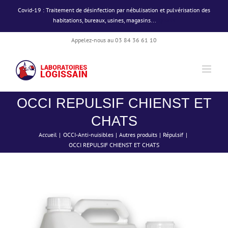
Passer
Covid-19 : Traitement de désinfection par nébulisation et pulvérisation des
au
habitations, bureaux, usines, magasins...
Ignorer
contenu
Appelez-nous au 03 84 36 61 10
OCCI REPULSIF CHIENST ET
CHATS
Accueil
OCCI-Anti-nuisibles
Autres produits
Répulsif
OCCI REPULSIF CHIENST ET CHATS