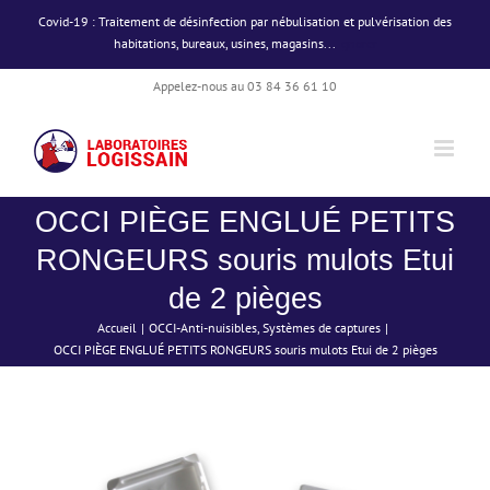
Passer
Covid-19 : Traitement de désinfection par nébulisation et pulvérisation des
au
habitations, bureaux, usines, magasins...
Ignorer
contenu
Appelez-nous au 03 84 36 61 10
OCCI PIÈGE ENGLUÉ PETITS
RONGEURS souris mulots Etui
de 2 pièges
Accueil
OCCI-Anti-nuisibles
Systèmes de captures
OCCI PIÈGE ENGLUÉ PETITS RONGEURS souris mulots Etui de 2 pièges