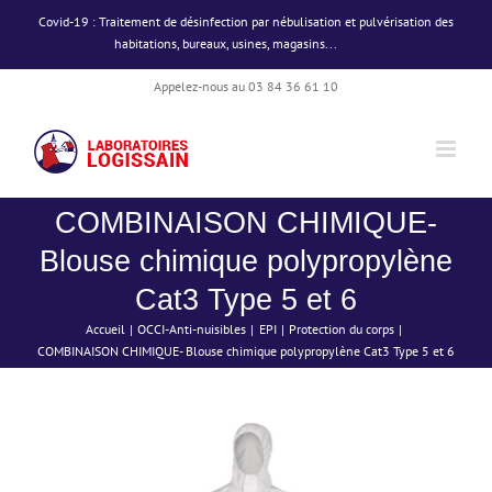
Passer
Covid-19 : Traitement de désinfection par nébulisation et pulvérisation des
au
habitations, bureaux, usines, magasins...
Ignorer
contenu
Appelez-nous au 03 84 36 61 10
COMBINAISON CHIMIQUE-
Blouse chimique polypropylène
Cat3 Type 5 et 6
Accueil
OCCI-Anti-nuisibles
EPI
Protection du corps
COMBINAISON CHIMIQUE- Blouse chimique polypropylène Cat3 Type 5 et 6