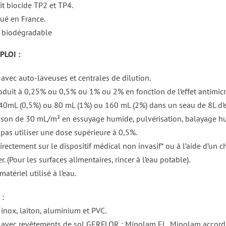
it biocide TP2 et TP4.
qué en France.
biodégradable
LOI :
avec auto-laveuses et centrales de dilution.
roduit à 0,25% ou 0,5% ou 1% ou 2% en fonction de l’effet antimi
40mL (0,5%) ou 80 mL (1%) ou 160 mL (2%) dans un seau de 8L d’e
raison de 30 mL/m² en essuyage humide, pulvérisation, balayage h
 pas utiliser une dose supérieure à 0,5%.
rectement sur le dispositif médical non invasif* ou à l’aide d’un ch
r. (Pour les surfaces alimentaires, rincer à l’eau potable).
matériel utilisé à l’eau.
:
inox, laiton, aluminium et PVC.
 avec revêtements de sol GERFLOR : Mipolam EL, Mipolam accord 