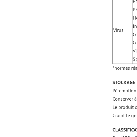
E
P
H
In
Virus
C
C
Vi
Sp
*normes réa
STOCKAGE 
Péremption 
Conserver à
Le produit 
Craint le gel
CLASSIFICA