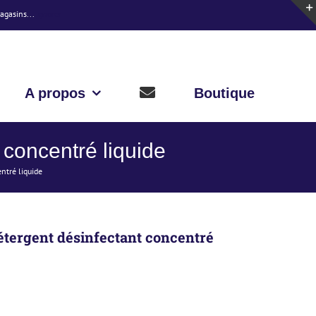
magasins...
Ignorer
A propos
Boutique
oncentré liquide
ntré liquide
ergent désinfectant concentré