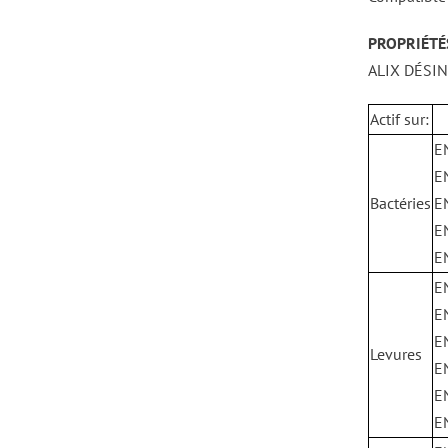
PROPRIÉTÉ
ALIX DÉSIN
Actif sur:
E
E
Bactéries
E
E
E
E
E
E
Levures
E
E
E