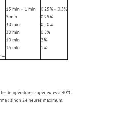
15 min – 1 min
0.25% – 0.5%
5 min
0.25%
30 min
0.50%
30 min
0.5%
10 min
2%
15 min
1%
IH…
 les températures supérieures à 40°C.
fermé ; sinon 24 heures maximum.