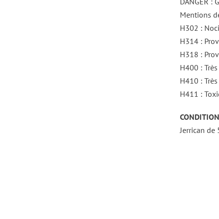
DANGER : 
Mentions de
H302 : Noci
H314 : Prov
H318 : Prov
H400 : Très
H410 : Très
H411 : Toxi
CONDITION
Jerrican de 
DÉTAILS