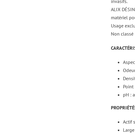
invasifs.
ALIX DÉSINF
matériel po
Usage exclu
Non classé 
CARACTÉRIS
Aspec
Odeur 
Densit
Point 
pH : a
PROPRIÉTÉS
Actif 
Large 