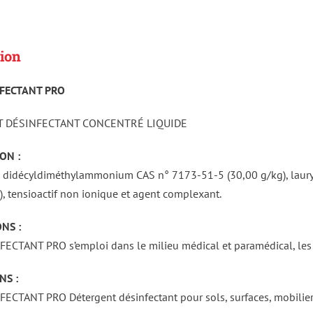
ion
NFECTANT PRO
 DÉSINFECTANT CONCENTRÉ LIQUIDE
ON :
e didécyldiméthylammonium CAS n° 7173-51-5 (30,00 g/kg), lau
), tensioactif non ionique et agent complexant.
NS :
ECTANT PRO s’emploi dans le milieu médical et paramédical, les c
NS :
ECTANT PRO Détergent désinfectant pour sols, surfaces, mobiliers