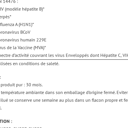
N 14476 :
RV (modèle hépatite B)*
erpès*
fluenza A (H1N1)*
oronavirus BCoV
oronavirus humain 229E
rus de la Vaccine (MVA)*
ectre d’activité couvrant les virus Enveloppés dont Hépatite C, V
lisées en conditions de saleté.
:
produit pur : 30 mois.
 température ambiante dans son emballage d’origine fermé. Eviter
dilué se conserve une semaine au plus dans un flacon propre et 
.
TION :