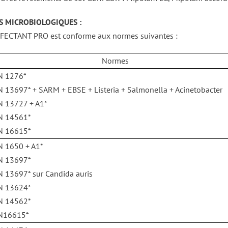
S MICROBIOLOGIQUES :
FECTANT PRO est conforme aux normes suivantes :
Normes
N 1276*
N 13697* + SARM + EBSE + Listeria + Salmonella + Acinetobacter
N 13727 + A1*
N 14561*
N 16615*
N 1650 + A1*
N 13697*
N 13697* sur Candida auris
N 13624*
N 14562*
N16615*