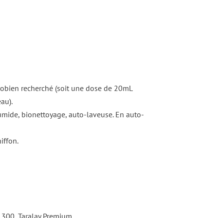
crobien recherché (soit une dose de 20mL
au).
umide, bionettoyage, auto-laveuse. En auto-
iffon.
300, Taralay Premium.