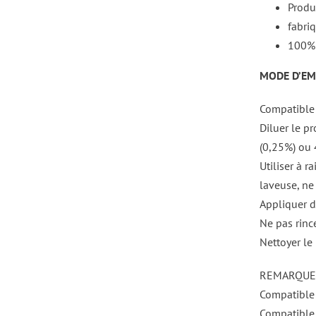
Produ
fabri
100% 
MODE D’EMP
Compatible 
Diluer le p
(0,25%) ou 
Utiliser à 
laveuse, ne
Appliquer di
Ne pas rince
Nettoyer le 
REMARQUE 
Compatible 
Compatible