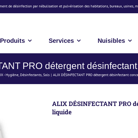
ment de désinfection par nébulisation et pulvérisation des habitations, bureaux, usines, 
Produits
Services
Nuisibles
NT PRO détergent désinfectant c
IX - Hygiène
Désinfectants
Sols
ALIX DÉSINFECTANT PRO détergent désinfectant conce
ALIX DÉSINFECTANT PRO dét
liquide