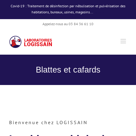
Passer
Covid-19 : Traitement de désinfection par nébulisation et pulvérisation des
au
habitations, bureaux, usines, magasins...
Ignorer
contenu
Appelez-nous au 03 84 36 61 10
Blattes et cafards
Bienvenue chez LOGISSAIN